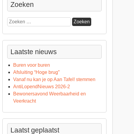
Zoeken
t
Zoeken
r
naar:
ertentie!
Laatste nieuws
Buren voor buren
Afsluiting “Hoge brug”
Vanaf nu kan je op Aan Tafel! stemmen
AntiLopendNieuws 2026-2
Bewonersavond Weerbaarheid en
Veerkracht
Laatst geplaatst