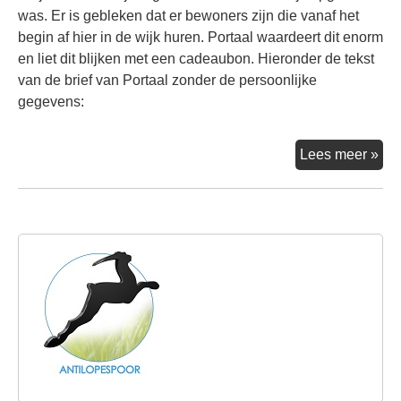
was. Er is gebleken dat er bewoners zijn die vanaf het
begin af hier in de wijk huren. Portaal waardeert dit enorm
en liet dit blijken met een cadeaubon. Hieronder de tekst
van de brief van Portaal zonder de persoonlijke
gegevens:
Huu
Lees meer »
van
eer
uur
kri
atte
van
Por