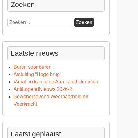
Zoeken
rkgroep
Zoeken
jkbeheer
naar:
tilopespoor
at
t
Laatste nieuws
or!
Buren voor buren
Afsluiting “Hoge brug”
Vanaf nu kan je op Aan Tafel! stemmen
AntiLopendNieuws 2026-2
Bewonersavond Weerbaarheid en
Veerkracht
Laatst geplaatst