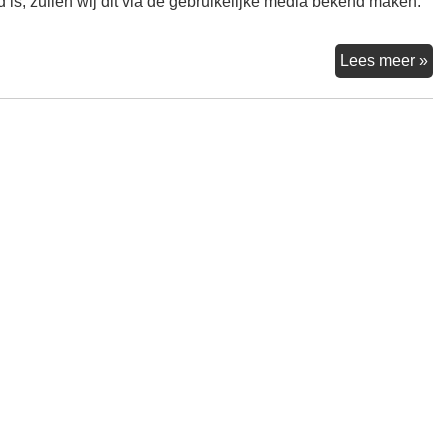
, zullen wij dit via de gebruikelijke media bekend maken.
We
Lees meer »
Wi
An
ga
nie
do