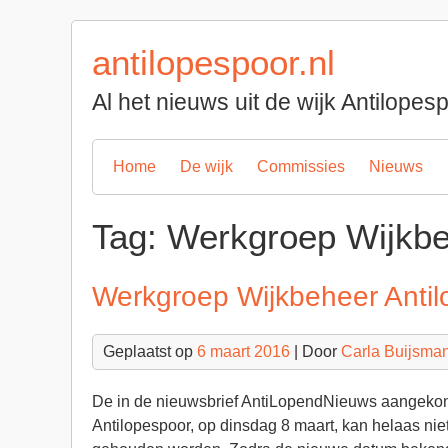
Spring
naar
antilopespoor.nl
inhoud
Al het nieuws uit de wijk Antilope
Home
De wijk
Commissies
Nieuws
Tag:
Werkgroep Wijkb
Werkgroep Wijkbeheer Antilo
Geplaatst op
6 maart 2016
| Door
Carla Buijsma
De in de nieuwsbrief AntiLopendNieuws aangeko
Antilopespoor, op dinsdag 8 maart, kan helaas niet