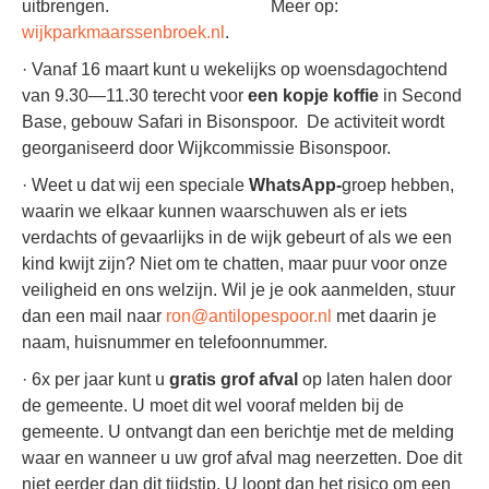
uitbrengen. Meer op:
wijkparkmaarssenbroek.nl
.
· Vanaf 16 maart kunt u wekelijks op woensdagochtend
van 9.30—11.30 terecht voor
een kopje koffie
in Second
Base, gebouw Safari in Bisonspoor. De activiteit wordt
georganiseerd door Wijkcommissie Bisonspoor.
· Weet u dat wij een speciale
WhatsApp-
groep hebben,
waarin we elkaar kunnen waarschuwen als er iets
verdachts of gevaarlijks in de wijk gebeurt of als we een
kind kwijt zijn? Niet om te chatten, maar puur voor onze
veiligheid en ons welzijn. Wil je je ook aanmelden, stuur
dan een mail naar
ron@antilopespoor.nl
met daarin je
naam, huisnummer en telefoonnummer.
· 6x per jaar kunt u
gratis grof afval
op laten halen door
de gemeente. U moet dit wel vooraf melden bij de
gemeente. U ontvangt dan een berichtje met de melding
waar en wanneer u uw grof afval mag neerzetten. Doe dit
niet eerder dan dit tijdstip. U loopt dan het risico om een