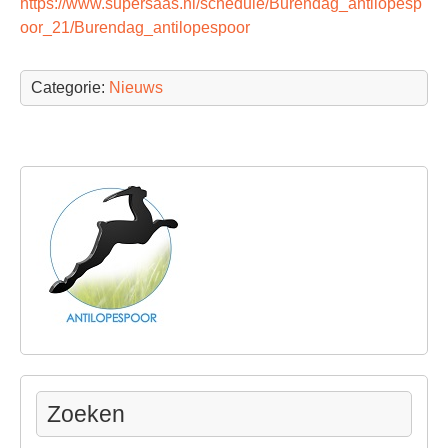
https://www.supersaas.nl/schedule/Burendag_antilopesp
oor_21/Burendag_antilopespoor
Categorie:
Nieuws
Zoeken