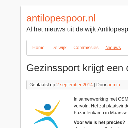
Spring
naar
antilopespoor.nl
inhoud
Al het nieuws uit de wijk Antilope
Home
De wijk
Commissies
Nieuws
Gezinssport krijgt een 
Geplaatst op
2 september 2014
| Door
admin
In samenwerking met OSM’7
vervolg. Het zal plaatsvin
Fazantenkamp in Maarssen 
Voor wie is het precies?