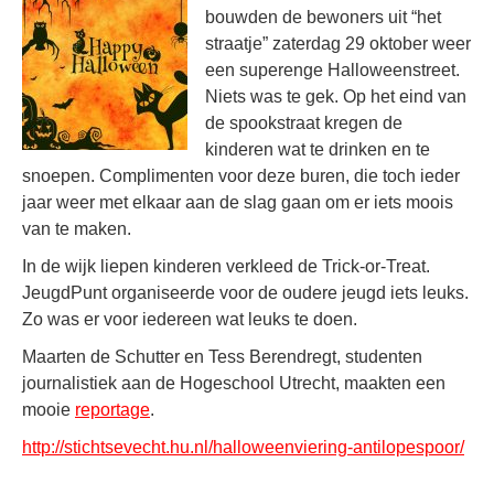
bouwden de bewoners uit “het
straatje” zaterdag 29 oktober weer
een superenge Halloweenstreet.
Niets was te gek. Op het eind van
de spookstraat kregen de
kinderen wat te drinken en te
snoepen. Complimenten voor deze buren, die toch ieder
jaar weer met elkaar aan de slag gaan om er iets moois
van te maken.
In de wijk liepen kinderen verkleed de Trick-or-Treat.
JeugdPunt organiseerde voor de oudere jeugd iets leuks.
Zo was er voor iedereen wat leuks te doen.
Maarten de Schutter en Tess Berendregt, studenten
journalistiek aan de Hogeschool Utrecht, maakten een
mooie
reportage
.
http://stichtsevecht.hu.nl/halloweenviering-antilopespoor/