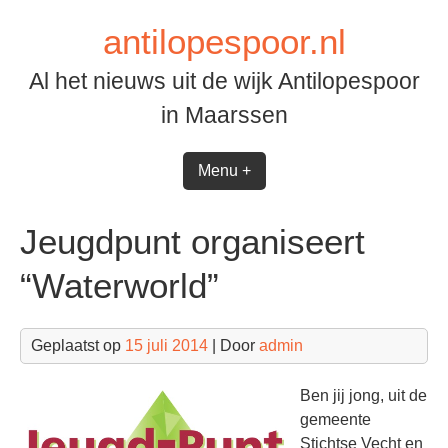
Spring
antilopespoor.nl
naar
inhoud
Al het nieuws uit de wijk Antilopespoor
in Maarssen
Menu +
Jeugdpunt organiseert
“Waterworld”
Geplaatst op
15 juli 2014
| Door
admin
Ben jij jong, uit de
gemeente
Stichtse Vecht en