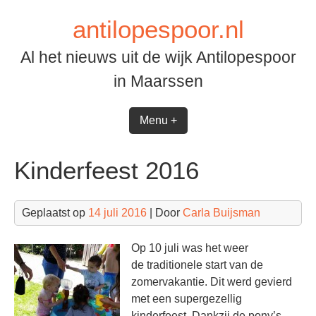
Spring
antilopespoor.nl
naar
inhoud
Al het nieuws uit de wijk Antilopespoor
in Maarssen
Menu +
Kinderfeest 2016
Geplaatst op
14 juli 2016
| Door
Carla Buijsman
Op 10 juli was het weer
de traditionele start van de
zomervakantie. Dit werd gevierd
met een supergezellig
kinderfeest. Dankzij de pony’s,