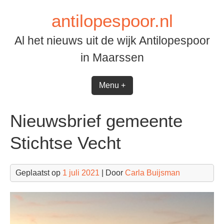
Spring
antilopespoor.nl
naar
inhoud
Al het nieuws uit de wijk Antilopespoor
in Maarssen
Menu +
Nieuwsbrief gemeente
Stichtse Vecht
Geplaatst op
1 juli 2021
| Door
Carla Buijsman