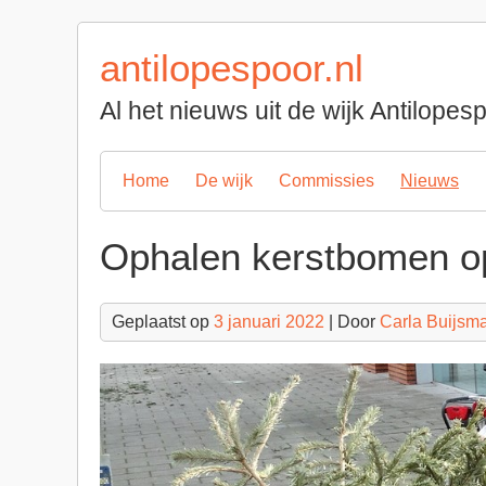
Spring
naar
antilopespoor.nl
inhoud
Al het nieuws uit de wijk Antilope
Home
De wijk
Commissies
Nieuws
Ophalen kerstbomen op
Geplaatst op
3 januari 2022
| Door
Carla Buijsm