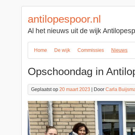
Spring
naar
antilopespoor.nl
inhoud
Al het nieuws uit de wijk Antilope
Home
De wijk
Commissies
Nieuws
Opschoondag in Antilo
Geplaatst op
20 maart 2023
| Door
Carla Buijsm