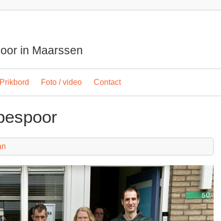
spoor in Maarssen
Prikbord
Foto / video
Contact
pespoor
an