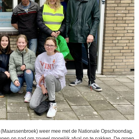
r (Maarssenbroek) weer mee met de Nationale Opschoondag.
onen op pad om zoveel mogelijk afval op te pakken. De groep